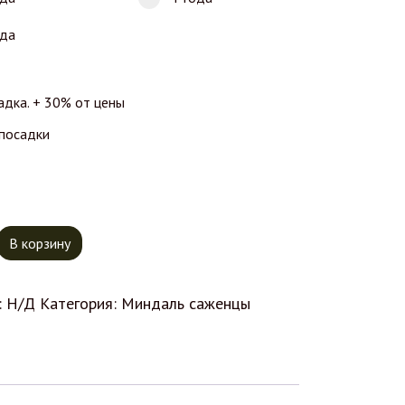
ода
адка. + 30% от цены
 посадки
тво товара Миндаль Лангедок
В корзину
:
Н/Д
Категория:
Миндаль саженцы