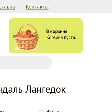
ставка
Контакты
В корзине
Корзина пуста.
даль Лангедок
ода
4-года