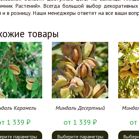
мник Растений». Всегда большой выбор декоративных 
 и в розницу. Наши менеджеры ответят на все ваши вопр
хожие товары
даль Карамель
Миндаль Десертный
Минда
от
1 339
₽
от
1 339
₽
от
ерите параметры
Выберите параметры
Выбери