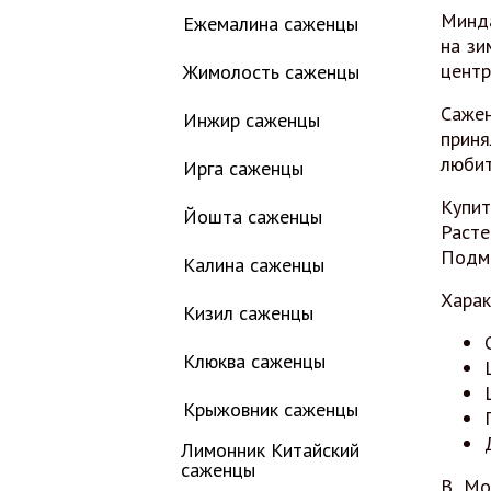
Минда
Ежемалина саженцы
на зи
центр
Жимолость саженцы
Сажен
Инжир саженцы
приня
любит
Ирга саженцы
Купит
Йошта саженцы
Расте
Подмо
Калина саженцы
Харак
Кизил саженцы
Клюква саженцы
Крыжовник саженцы
Лимонник Китайский
саженцы
В Мо