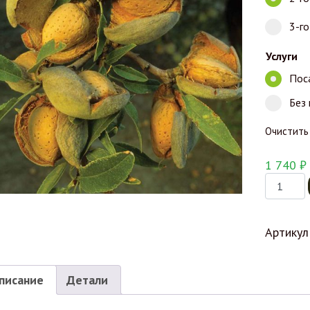
3-г
Услуги
Пос
Без
Очистить
1 740
₽
Количес
Артикул
писание
Детали