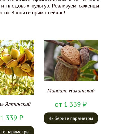
и плодовых культур. Реализуем саженцы
осы. Звоните прямо сейчас!
Миндаль Никитский
от
1 339
₽
ль Ялтинский
1 339
₽
Выберите параметры
те параметры