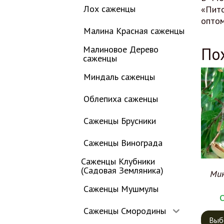
Лох саженцы
«Пито
оптом
Малина Красная саженцы
Малиновое Дерево
По
саженцы
Миндаль саженцы
Облепиха саженцы
Саженцы Брусники
Саженцы Винограда
Саженцы Клубники
(Садовая Земляника)
Мин
Саженцы Мушмулы
Саженцы Смородины
Выб