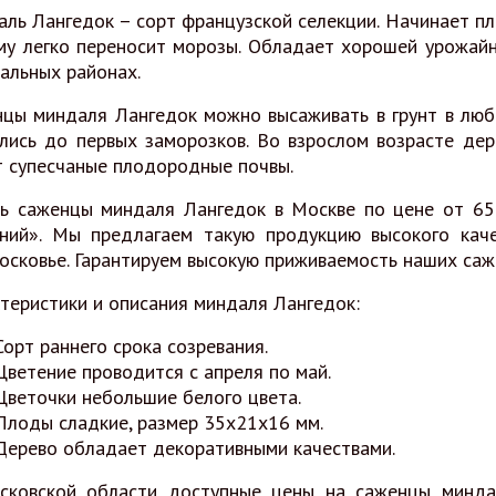
ль Лангедок – сорт французской селекции. Начинает пл
му легко переносит морозы. Обладает хорошей урожай
альных районах.
цы миндаля Лангедок можно высаживать в грунт в любо
лись до первых заморозков. Во взрослом возрасте дер
 супесчаные плодородные почвы.
ь саженцы миндаля Лангедок в Москве по цене от 6
ний». Мы предлагаем такую продукцию высокого кач
сковье. Гарантируем высокую приживаемость наших саж
теристики и описания миндаля Лангедок:
Сорт раннего срока созревания.
Цветение проводится с апреля по май.
Цветочки небольшие белого цвета.
Плоды сладкие, размер 35x21x16 мм.
Дерево обладает декоративными качествами.
сковской области доступные цены на саженцы минда