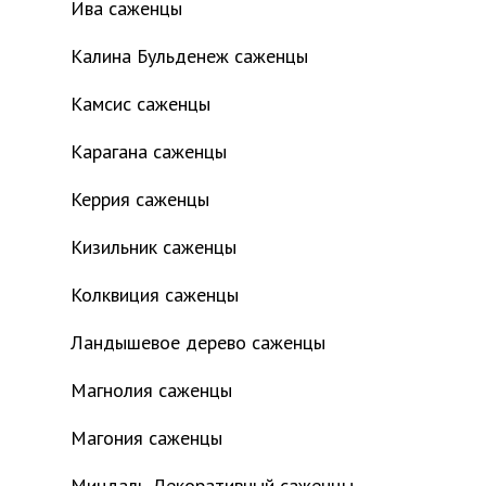
Ива саженцы
Калина Бульденеж саженцы
Камсис саженцы
Карагана саженцы
Керрия саженцы
Кизильник саженцы
Колквиция саженцы
Ландышевое дерево саженцы
Магнолия саженцы
Магония саженцы
Миндаль Декоративный саженцы