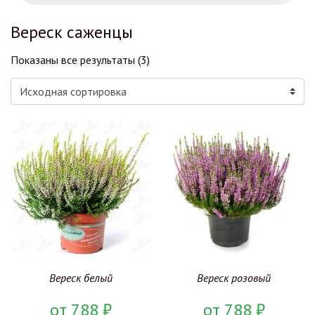
Вереск саженцы
Показаны все результаты (3)
Вереск белый
Вереск розовый
от
788
₽
от
788
₽