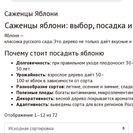
Саженцы Яблони
Саженцы
яблони:
выбор,
посадка
и
Яблоня
—
классика
русского
сада.
Это
дерево
не
только
даёт
вкусные
и
Почему
стоит
посадить
яблоню
Долговечность:
при
правильном
уходе
плодоносит
30
50
лет.
Урожайность:
взрослое
дерево
даёт
50–
100
кг
яблок
в
зависимости
от
сорта.
Разнообразие
сортов:
летние,
осенние
и
зимние;
сладк
Полезные
плоды:
богаты
витаминами,
микроэлементам
Декоративность:
весной
дерево
покрывается
ароматн
Адаптивность:
выведены
сорта
для
всех
регионов
Росс
Отображение 1–12 из 72