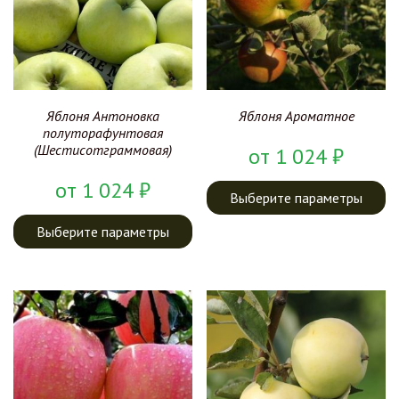
Яблоня Антоновка
Яблоня Ароматное
полуторафунтовая
(Шестисотграммовая)
от
1 024
₽
от
1 024
₽
Выберите параметры
Выберите параметры