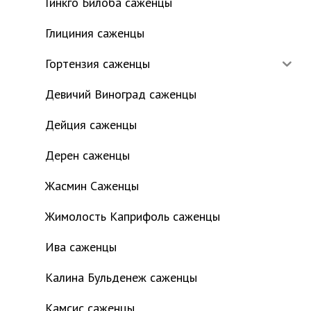
Гинкго Билоба саженцы
Глициния саженцы
Гортензия саженцы
Девичий Виноград саженцы
Дейция саженцы
Дерен саженцы
Жасмин Саженцы
Жимолость Каприфоль саженцы
Ива саженцы
Калина Бульденеж саженцы
Камсис саженцы