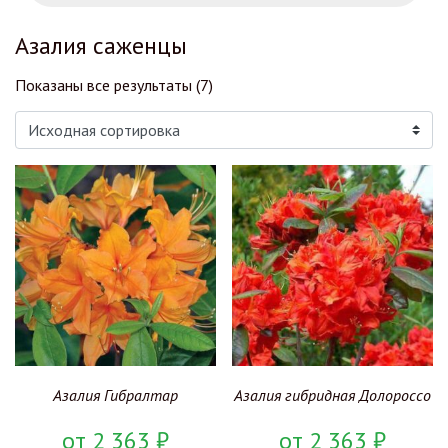
Азалия саженцы
Показаны все результаты (7)
Азалия Гибралтар
Азалия гибридная Долороссо
от
2 363
₽
от
2 363
₽