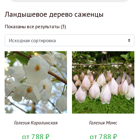
Ландышевое дерево саженцы
Показаны все результаты (3)
Галезия Каролинская
Галезия Момс
от
788
₽
от
788
₽