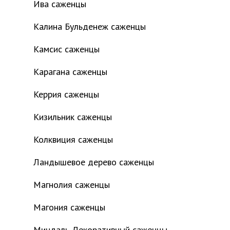
Ива саженцы
Калина Бульденеж саженцы
Камсис саженцы
Карагана саженцы
Керрия саженцы
Кизильник саженцы
Колквиция саженцы
Ландышевое дерево саженцы
Магнолия саженцы
Магония саженцы
Миндаль Декоративный саженцы