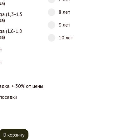
ра)
8 лет
да (1,3-1.5
ра)
9 лет
да (1.6-1.8
ра)
10 лет
т
т
адка. + 30% от цены
 посадки
тво товара Яблоня Медуница
В корзину