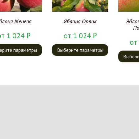
блоня Женева
Яблоня Орлик
Ябло
По
от
1 024
₽
от
1 024
₽
от
ерите параметры
Выберите параметры
Выбери