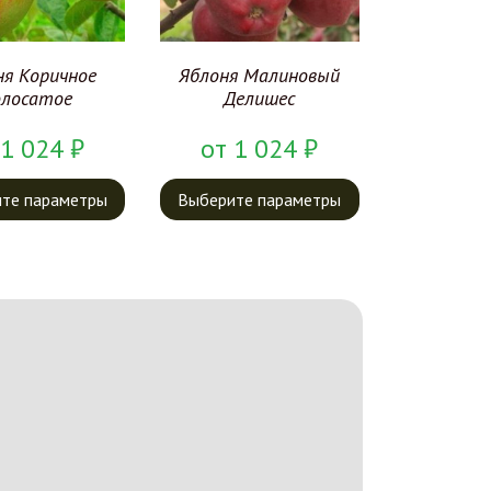
ня Коричное
Яблоня Малиновый
лосатое
Делишес
1 024
₽
от
1 024
₽
те параметры
Выберите параметры