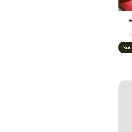
Я
Выб