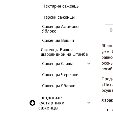
Нектарин саженцы
Персик саженцы
Саженцы Адамово
О
Яблоко
Саженцы Вишни
Яблон
Саженцы Вишни
уже 
шаровидной на штамбе
равн
осень
Саженцы Сливы
погиб
Саженцы Черешни
Предл
«Пит
Саженцы Яблони
осуще
Плодовые
Харак
кустарники
саженцы