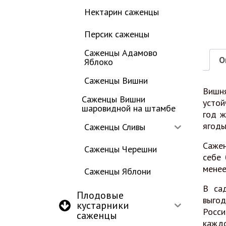
Нектарин саженцы
Персик саженцы
Саженцы Адамово
О
Яблоко
Саженцы Вишни
Вишн
Саженцы Вишни
устой
шаровидной на штамбе
год ж
ягоды
Саженцы Сливы
Сажен
Саженцы Черешни
себе 
менее
Саженцы Яблони
В са
Плодовые
выгод
кустарники
Росс
саженцы
каждо