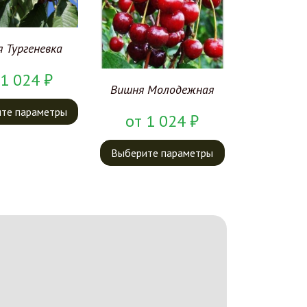
 Тургеневка
1 024
₽
Вишня Молодежная
те параметры
от
1 024
₽
Выберите параметры