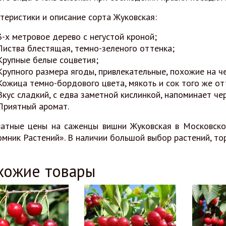
теристики и описание сорта Жуковская:
3-х метровое дерево с негустой кроной;
Листва блестящая, темно-зеленого оттенка;
Крупные белые соцветия;
Крупного размера ягоды, привлекательные, похожие на че
Кожица темно-бордового цвета, мякоть и сок того же от
Вкус сладкий, с едва заметной кислинкой, напоминает ч
Приятный аромат.
атные цены на саженцы вишни Жуковская в Московско
мник Растений». В наличии большой выбор растений, тор
хожие товары