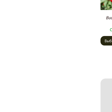
Ви
Выб