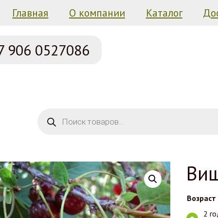
Главная
О компании
Каталог
До
7 906
0527086
Поиск товаров
Виш
Возраст
2 го