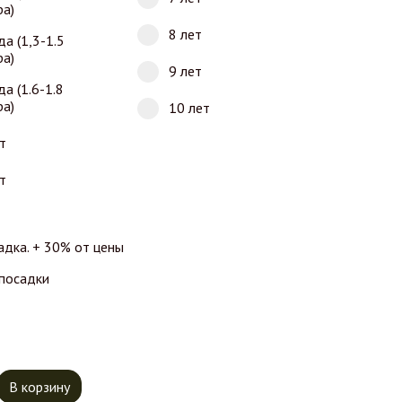
ра)
8 лет
да (1,3-1.5
ра)
9 лет
да (1.6-1.8
ра)
10 лет
т
т
адка. + 30% от цены
 посадки
тво товара Вишня Жуковская
В корзину