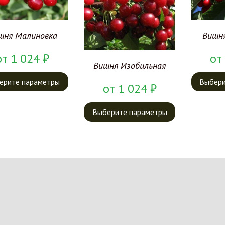
шня Малиновка
Вишня
от
1 024
₽
от
Вишня Изобильная
ерите параметры
Выбери
от
1 024
₽
Выберите параметры