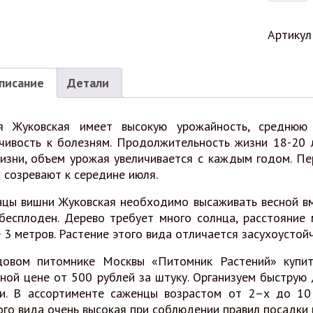
Артикул
писание
Детали
я Жуковская имеет высокую урожайность, среднюю 
чивость к болезням. Продолжительность жизни 18-20 
изни, объем урожая увеличивается с каждым годом. Пе
 созревают к середине июля.
цы вишни Жуковская необходимо высаживать весной вме
бесплоден. Дерево требует много солнца, расстояние
 3 метров. Растение этого вида отличается засухоустой
довом питомнике Москвы «Питомник Растений» купи
ной цене от 500 рублей за штуку. Организуем быструю
ии. В ассортименте саженцы возрастом от 2–х до 10
го вида очень высокая при соблюдении правил посадки 