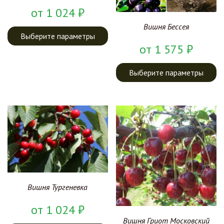
от
1 024
₽
Вишня Бессея
Выберите параметры
от
1 575
₽
Выберите параметры
Вишня Тургеневка
от
1 024
₽
Вишня Гриот Московский