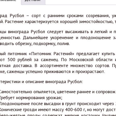
рад Русбол – сорт с ранними сроками созревания, 
й. Растение характеризуется хорошей зимостойкостью, т
цы винограда Русбол следует высаживать в легкий и 
енностью. Дальнейшее укоренение и плодоношение з
водить обрезку, подкормку, полив.
ый питомник «Питомник Растений» предлагает купить
от 500 рублей за саженец. По Московской области 
атная доставка. В ассортименте множество сортов. П
ке, саженцы успешно приживаются и произрастают.
теристики и описание винограда Русбол:
Самостоятельно опыляется, цветение раннее и сопрово
Требует нормирования урожая;
Плодоношение после высадки в грунт происходит через 
Конические грозди имеют массу 400-600 г, но могут дости
Бело-желтые плоды содержат мелкие косточки (рудиме