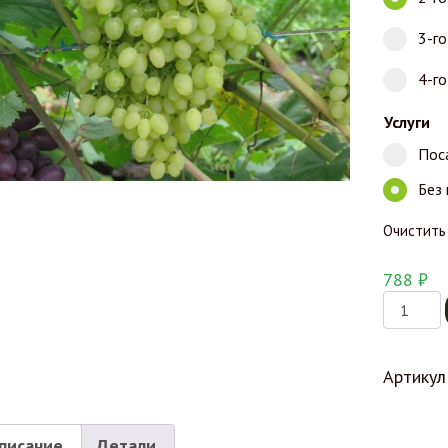
3-г
4-г
Услуги
Пос
Без
Очистить
788
₽
Количес
Артикул
писание
Детали