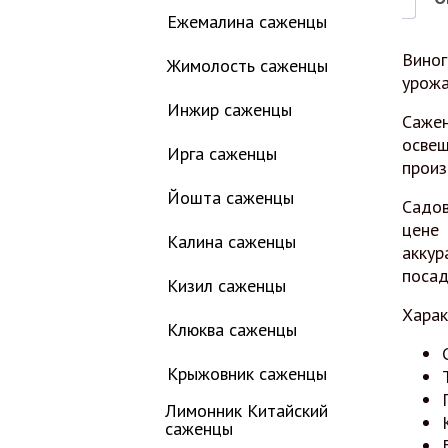
Ежемалина саженцы
Виног
Жимолость саженцы
урожа
Инжир саженцы
Сажен
освещ
Ирга саженцы
произ
Йошта саженцы
Садов
цене 
Калина саженцы
аккур
посад
Кизил саженцы
Харак
Клюква саженцы
Крыжовник саженцы
Лимонник Китайский
саженцы