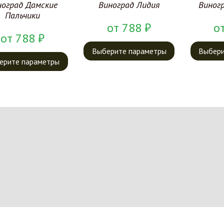
ноград Дамские
Виноград Лидия
Виног
Пальчики
от
788
₽
о
от
788
₽
Выберите параметры
Выбери
ерите параметры