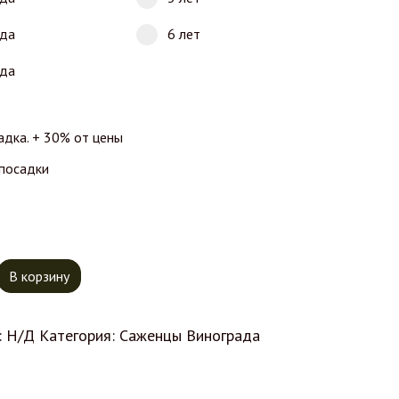
ода
6 лет
ода
адка. + 30% от цены
 посадки
тво товара Виноград Русбол
В корзину
:
Н/Д
Категория:
Саженцы Винограда