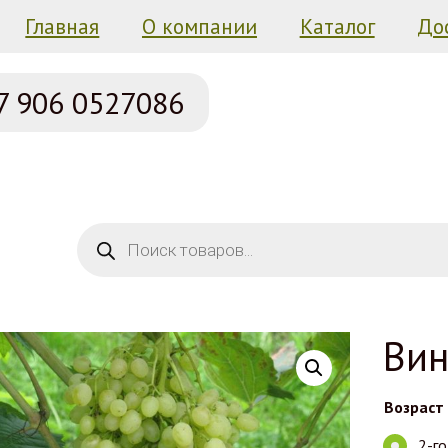
Главная
О компании
Каталог
До
7 906
0527086
Поиск товаров
Вин
Возраст
2-г