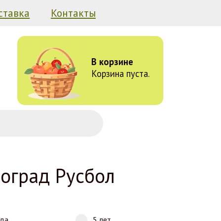
ставка
Контакты
В корзине
Корзина пуста.
оград Русбол
ода
5 лет