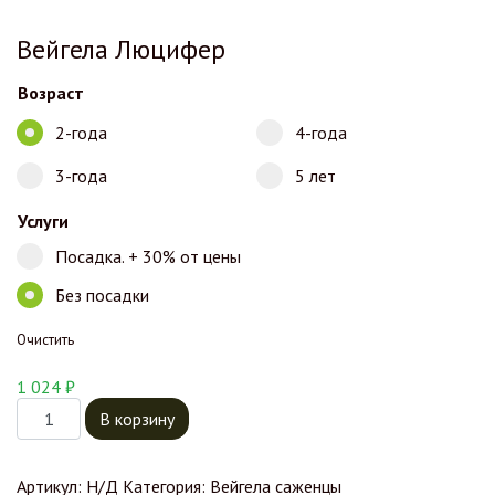
Вейгела Люцифер
Возраст
2-года
4-года
3-года
5 лет
Услуги
Посадка. + 30% от цены
Без посадки
Очистить
1 024
₽
Количество товара Вейгела Люцифер
В корзину
Артикул:
Н/Д
Категория:
Вейгела саженцы