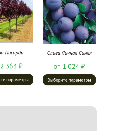
ва Писарди
Слива Яичная Синяя
2 363
₽
от
1 024
₽
те параметры
Выберите параметры