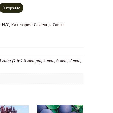
тво товара Слива Чачакская ранняя
В корзину
:
Н/Д
Категория:
Саженцы Сливы
4 года (1.6-1.8 метра), 5 лет, 6 лет, 7 лет,