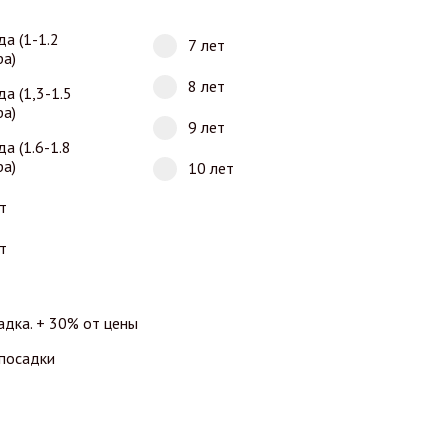
да (1-1.2
7 лет
ра)
8 лет
да (1,3-1.5
ра)
9 лет
да (1.6-1.8
ра)
10 лет
т
т
адка. + 30% от цены
 посадки