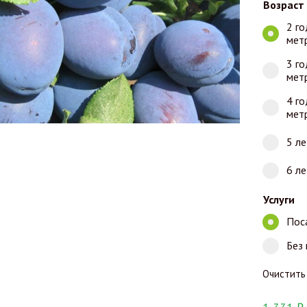
Возраст
2 го
мет
3 го
мет
4 го
мет
5 ле
6 ле
Услуги
Пос
Без
Очистить