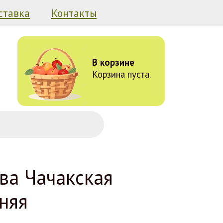
ставка
Контакты
В корзине
Корзина пуста.
ва Чачакская
няя