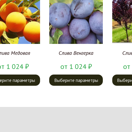
лива Медовая
Слива Венгерка
Сли
от
1 024
₽
от
1 024
₽
от
ерите параметры
Выберите параметры
Выбери