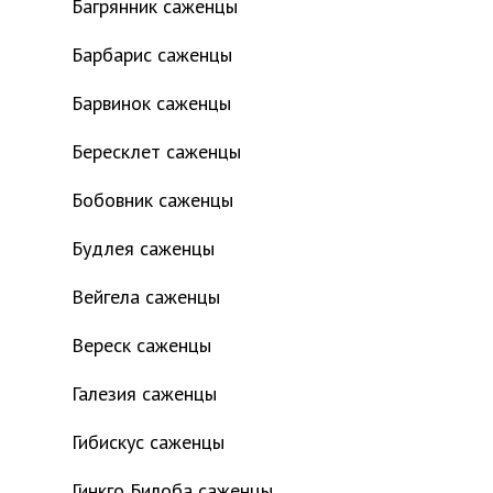
Багрянник саженцы
Барбарис саженцы
Барвинок саженцы
Бересклет саженцы
Бобовник саженцы
Будлея саженцы
Вейгела саженцы
Вереск саженцы
Галезия саженцы
Гибискус саженцы
Гинкго Билоба саженцы