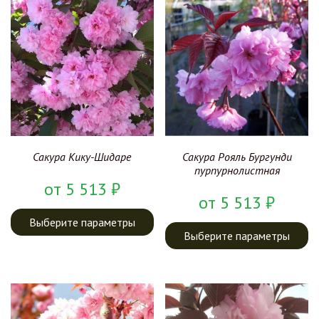
Сакура Кику-Шидаре
Сакура Рояль Бургунди
пурпурнолистная
от
5 513
₽
от
5 513
₽
Выберите параметры
Выберите параметры