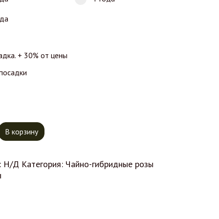
ода
адка. + 30% от цены
 посадки
тво товара Роза Муди Блю
В корзину
:
Н/Д
Категория:
Чайно-гибридные розы
ы