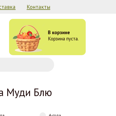
ставка
Контакты
В корзине
Корзина пуста.
а Муди Блю
ода
4-года