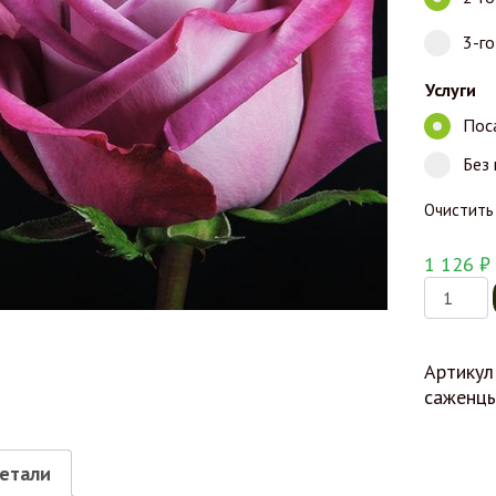
3-г
Услуги
Пос
Без
Очистить
1 126
₽
Количес
Артикул
саженц
етали