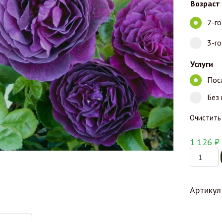
Возраст
2-г
3-г
Услуги
Пос
Без
Очистить
1 126
₽
Количес
Артикул