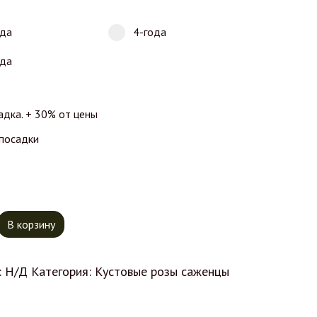
ода
4-года
ода
адка. + 30% от цены
 посадки
тво товара Роза Флорибунда Ebb Tide
В корзину
:
Н/Д
Категория:
Кустовые розы саженцы