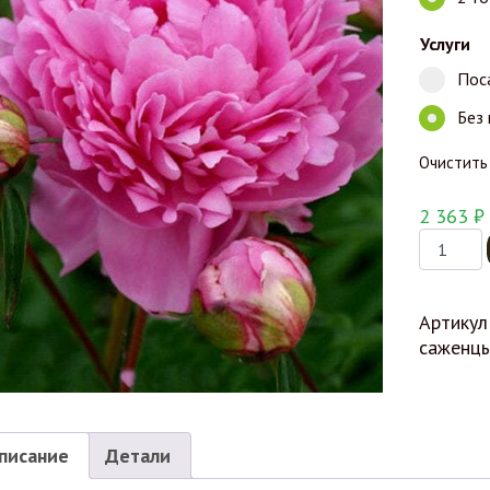
Услуги
Пос
Без
Очистить
2 363
₽
Количес
Артикул
саженц
писание
Детали