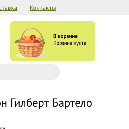
ставка
Контакты
В корзине
Корзина пуста.
н Гилберт Бартело
ода