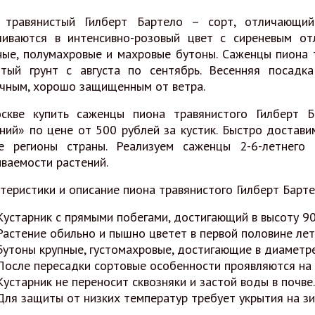
 травянистый Гилберт Бартело – сорт, отличающи
шиваются в интенсивно-розовый цвет с сиреневым от
ые, полумахровые и махровые бутоны. Саженцы пиона 
ытый грунт с августа по сентябрь. Весенняя посад
чным, хорошо защищенным от ветра.
скве купить саженцы пиона травянистого Гилберт 
ний» по цене от 500 рублей за кустик. Быстро достав
е регионы страны. Реализуем саженцы 2-6-летнего 
ваемости растений.
теристики и описание пиона травянистого Гилберт Барте
Кустарник с прямыми побегами, достигающий в высоту 90
Растение обильно и пышно цветет в первой половине лет
Бутоны крупные, густомахровые, достигающие в диаметре
После пересадки сортовые особенности проявляются на 
Кустарник не переносит сквозняки и застой воды в почве.
Для защиты от низких температур требует укрытия на зи