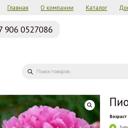
Главная
О компании
Каталог
До
7 906
0527086
Поиск товаров
Пио
Возраст
2-г