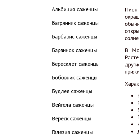
Альбиция саженцы
Пион
окра
Багрянник саженцы
обычн
откр
Барбарис саженцы
солне
Барвинок саженцы
В Мо
Расте
Бересклет саженцы
други
прижи
Бобовник саженцы
Харак
Будлея саженцы
Вейгела саженцы
Вереск саженцы
Галезия саженцы