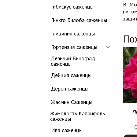
В Мо
Гибискус саженцы
пито
защит
Гинкго Билоба саженцы
Глициния саженцы
По
Гортензия саженцы
Девичий Виноград
саженцы
Дейция саженцы
Дерен саженцы
Жасмин Саженцы
П
Жимолость Каприфоль
саженцы
Ива саженцы