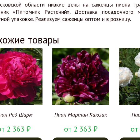
сковской области низкие цены на саженцы пиона тра
мник «Питомник Растений». Доставка посадочного м
ной упаковке. Реализуем саженцы оптом и в розницу.
хожие товары
ион Ред Шарм
Пион Мартин Каюзак
Пи
от
2 363
₽
от
2 363
₽
от