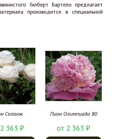
вянистого Гилберт Бартело предлагает
атериала производится в специальной
он Соланж
Пион Олимпиада 80
2 363
₽
от
2 363
₽