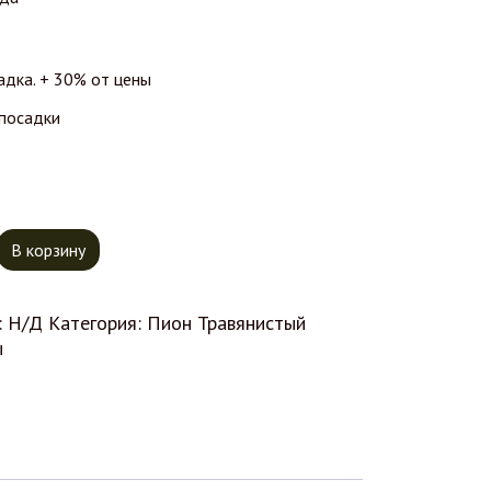
адка. + 30% от цены
 посадки
тво товара Пион Гилберт Бартело
В корзину
:
Н/Д
Категория:
Пион Травянистый
ы