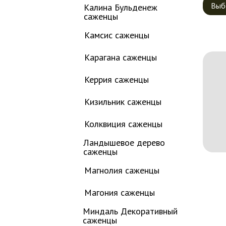
Выб
Калина Бульденеж
саженцы
Камсис саженцы
Карагана саженцы
Керрия саженцы
Кизильник саженцы
Колквиция саженцы
Ландышевое дерево
саженцы
Магнолия саженцы
Магония саженцы
Миндаль Декоративный
саженцы