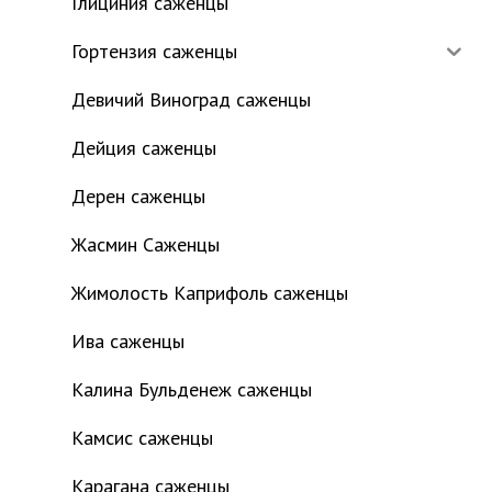
Глициния саженцы
Гортензия саженцы
Девичий Виноград саженцы
Дейция саженцы
Дерен саженцы
Жасмин Саженцы
Жимолость Каприфоль саженцы
Ива саженцы
Калина Бульденеж саженцы
Камсис саженцы
Карагана саженцы