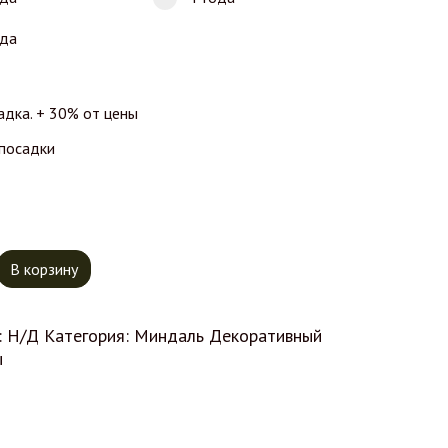
ода
адка. + 30% от цены
 посадки
тво товара Миндаль Руслана
В корзину
:
Н/Д
Категория:
Миндаль Декоративный
ы