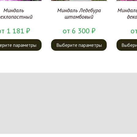
Миндаль
Миндаль Ледебура
Миндал
рехлопастный
штамбовый
дек
от
1 181
₽
от
6 300
₽
о
ерите параметры
Выберите параметры
Выбери