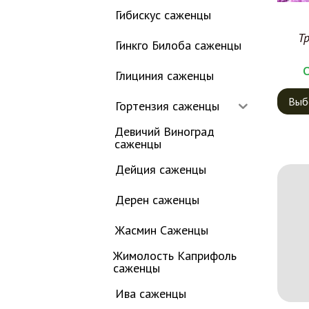
Гибискус саженцы
Т
Гинкго Билоба саженцы
Глициния саженцы
Выб
Гортензия саженцы
Девичий Виноград
саженцы
Дейция саженцы
Дерен саженцы
Жасмин Саженцы
Жимолость Каприфоль
саженцы
Ива саженцы