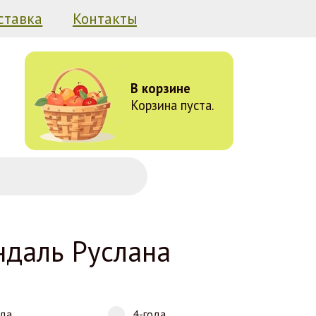
ставка
Контакты
В корзине
Корзина пуста.
даль Руслана
ода
4-года