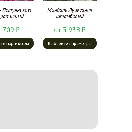
ь Петунникова
Миндаль Луизеания
оративный
штамбовый
т
709
₽
от
3 938
₽
те параметры
Выберите параметры