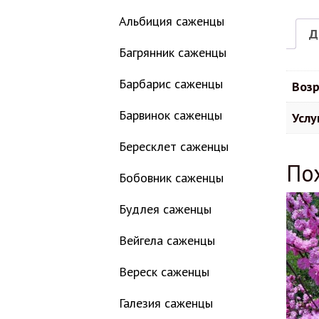
Альбиция саженцы
Д
Багрянник саженцы
Барбарис саженцы
Возр
Барвинок саженцы
Услу
Бересклет саженцы
По
Бобовник саженцы
Будлея саженцы
Вейгела саженцы
Вереск саженцы
Галезия саженцы