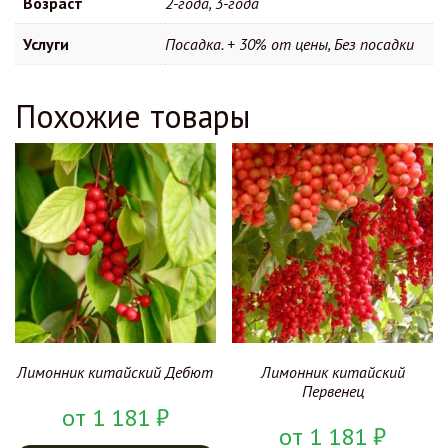
Возраст
2-года, 3-года
Услуги
Посадка. + 30% от цены, Без посадки
Похожие товары
Лимонник китайский Дебют
Лимонник китайский
Первенец
от
1 181
₽
от
1 181
₽