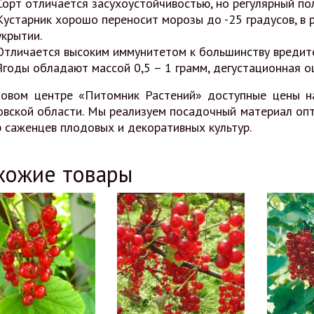
Сорт отличается засухоустойчивостью, но регулярный по
Кустарник хорошо переносит морозы до -25 градусов, в 
укрытии.
Отличается высоким иммунитетом к большинству вредите
Ягоды обладают массой 0,5 – 1 грамм, дегустационная оц
довом центре «Питомник Растений» доступные цены н
вской области. Мы реализуем посадочный материал опто
 саженцев плодовых и декоративных культур.
хожие товары