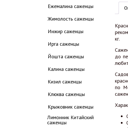
Ежемалина саженцы
О
Жимолость саженцы
Крас
Инжир саженцы
реком
кг.
Ирга саженцы
Сажен
Йошта саженцы
до пе
любит
Калина саженцы
Садо
красн
Кизил саженцы
по М
сажен
Клюква саженцы
Харак
Крыжовник саженцы
Лимонник Китайский
саженцы