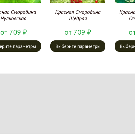
сная Смородина
Красная Смородина
Красн
Чулковская
Щедрая
Ог
от
709
₽
от
709
₽
о
ерите параметры
Выберите параметры
Выбери