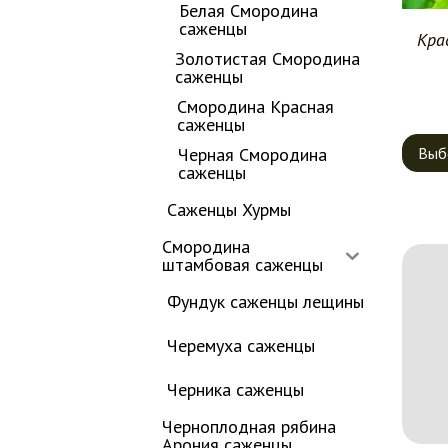
Белая Смородина
саженцы
Кра
Золотистая Смородина
саженцы
Смородина Красная
саженцы
Черная Смородина
Выб
саженцы
Саженцы Хурмы
Смородина
штамбовая саженцы
Фундук саженцы лещины
Черемуха саженцы
Черника саженцы
Черноплодная рябина
Арония саженцы