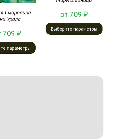
ая Смородина
от
709
₽
ни Урала
Выберите параметры
т
709
₽
те параметры