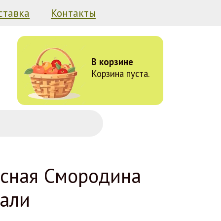
ставка
Контакты
В корзине
Корзина пуста.
сная Смородина
али