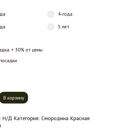
ода
4-года
ода
5 лет
адка. + 30% от цены
 посадки
тво товара Красная Смородина Натали
В корзину
:
Н/Д
Категория:
Смородина Красная
ы