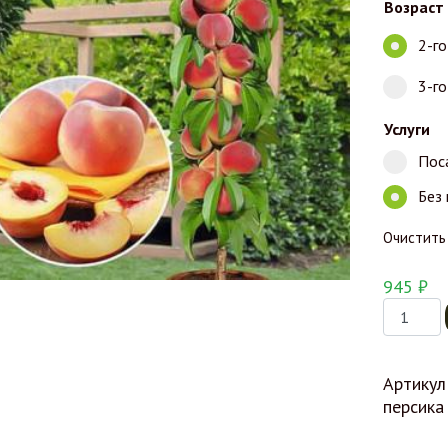
Возраст
2-г
3-г
Услуги
Пос
Без
Очистить
945
₽
Количес
Артикул
персика