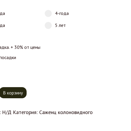
ода
4-года
ода
5 лет
адка. + 30% от цены
 посадки
тво товара Колоновидный Персик Кулон
В корзину
:
Н/Д
Категория:
Саженц колоновидного