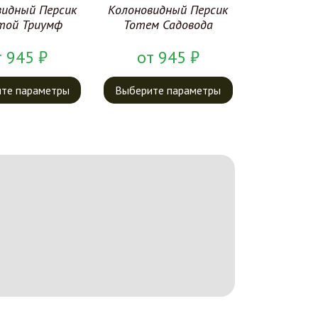
видный Персик
Колоновидный Персик
той Триумф
Тотем Садовода
т
945
₽
от
945
₽
те параметры
Выберите параметры