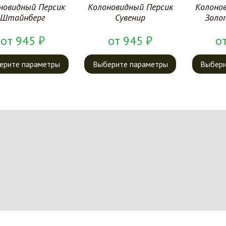
новидный Персик
Колоновидный Персик
Колоно
Штайнберг
Сувенир
Золо
от
945
₽
от
945
₽
о
ерите параметры
Выберите параметры
Выбери