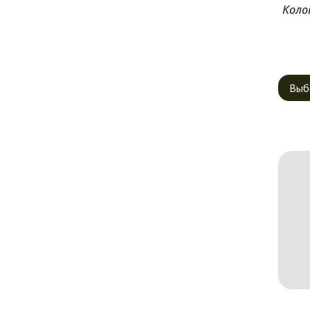
Коло
Выб