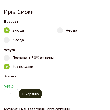
Ирга Смоки
Возраст
2-года
4-года
3-года
Услуги
Посадка. + 30% от цены
Без посадки
Очистить
945
₽
Количество товара Ирга Смоки
В корзину
Артикул:
Н/Д
Категория:
Ирга саженцы