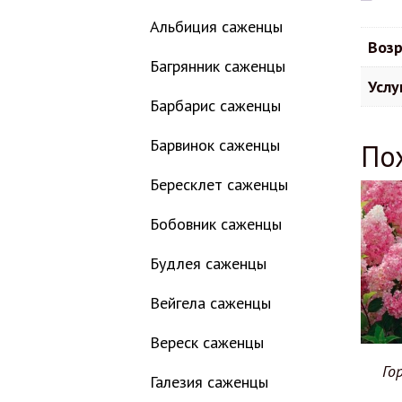
Альбиция саженцы
Возр
Багрянник саженцы
Услу
Барбарис саженцы
Барвинок саженцы
По
Бересклет саженцы
Бобовник саженцы
Будлея саженцы
Вейгела саженцы
Вереск саженцы
Го
Галезия саженцы