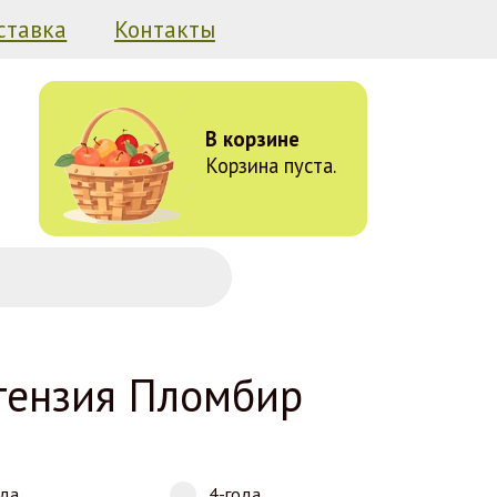
ставка
Контакты
В корзине
Корзина пуста.
тензия Пломбир
ода
4-года