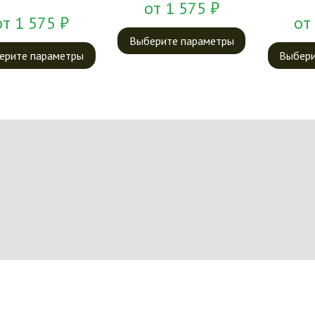
от
1 575
₽
от
1 575
₽
от
Выберите параметры
ерите параметры
Выбери