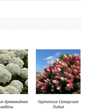
ия древовидная
Гортензия Самарская
Анабель
Лидия