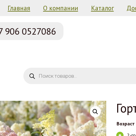
Главная
О компании
Каталог
До
7 906
0527086
Поиск товаров
Гор
Возраст
2-г