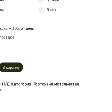
ода
5 лет
адка. + 30% от цены
 посадки
тво товара Гортензия Пломбир
В корзину
:
Н/Д
Категория:
Гортензия метельчатая
ы