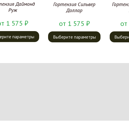
тензия Даймонд
Гортензия Сильвер
Гортен
Руж
Доллар
от
1 575
₽
от
1 575
₽
от
ерите параметры
Выберите параметры
Выбери