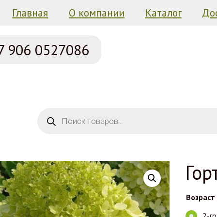
Главная
О компании
Каталог
До
7 906
0527086
Поиск товаров
Гор
Возраст
2-г