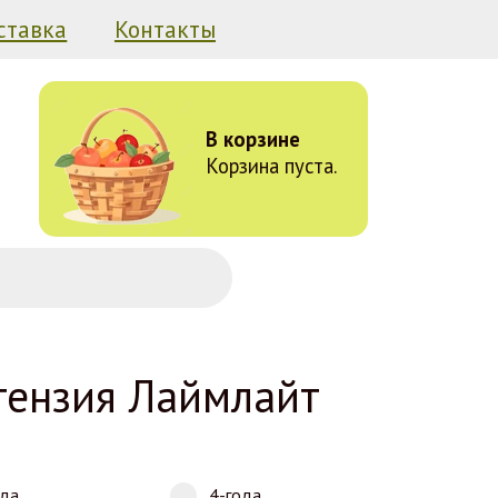
ставка
Контакты
В корзине
Корзина пуста.
тензия Лаймлайт
ода
4-года