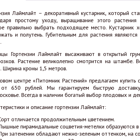
нзия Лаймлайт – декоративный кустарник, который ст
одаря простому уходу, выращивание этого растения
ое правильно выбрать подходящее место. Кустарник х
жать и полутень. Губительным для растения являются
.
нцы Гортензии Лаймлайт высаживают в открытый грун
озков. Растение великолепно смотрится на штамбе. В
. Ширина кроны 1,5 метров.
овом центре «Питомник Растений» предлагаем купить 
 от 650 рублей. Мы гарантируем быструю доставк
сковье. Всегда в наличии богатый выбор плодовых и де
теристики и описание гортензии Лаймлайт:
Сорт отличается продолжительным цветением.
Пышные пирамидальные соцветия-метелки образуются в 
При затенении обладают нежно-зеленым оттенком, на со