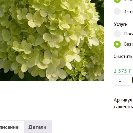
3-г
Услуги
Пос
Без
Очистить
1 575
₽
Количес
Артикул
саженц
писание
Детали