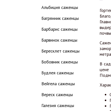
Альбиция саженцы
Горте
Благ
Багрянник саженцы
Главн
выдер
Барбарис саженцы
почвы
Барвинок саженцы
Саже
замор
Бересклет саженцы
метра
Бобовник саженцы
В сад
цене
Будлея саженцы
Подмо
Вейгела саженцы
Харак
Вереск саженцы
Галезия саженцы