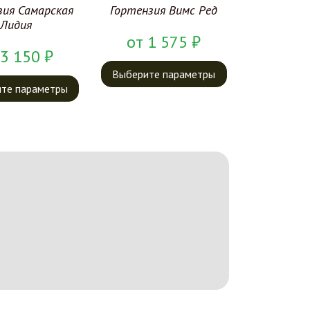
зия Самарская
Гортензия Вимс Ред
Лидия
от
1 575
₽
3 150
₽
Выберите параметры
те параметры