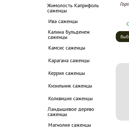
Гор
Жимолость Каприфоль
саженцы
Ива саженцы
Калина Бульденеж
саженцы
Выб
Камсис саженцы
Карагана саженцы
Керрия саженцы
Кизильник саженцы
Колквиция саженцы
Ландышевое дерево
саженцы
Магнолия саженцы