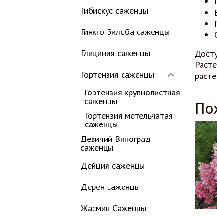
Гибискус саженцы
Гинкго Билоба саженцы
Глициния саженцы
Дост
Расте
Гортензия саженцы
расте
Гортензия крупнолистная
саженцы
По
Гортензия метельчатая
саженцы
Девичий Виноград
саженцы
Дейция саженцы
Дерен саженцы
Жасмин Саженцы