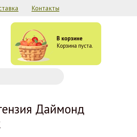
ставка
Контакты
В корзине
Корзина пуста.
тензия Даймонд
ж