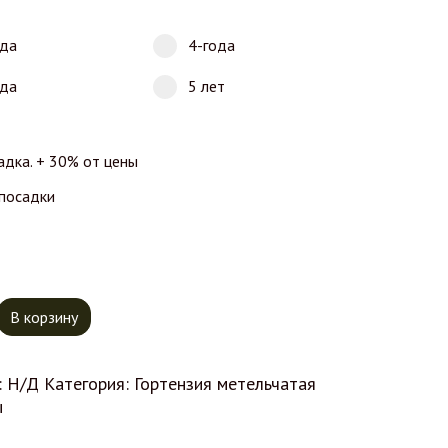
ода
4-года
ода
5 лет
адка. + 30% от цены
 посадки
тво товара Гортензия Даймонд Руж
В корзину
:
Н/Д
Категория:
Гортензия метельчатая
ы