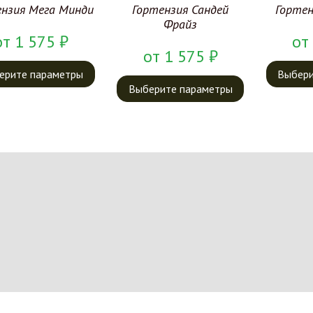
ензия Мега Минди
Гортензия Сандей
Гортен
Фрайз
от
1 575
₽
от
от
1 575
₽
ерите параметры
Выбери
Выберите параметры