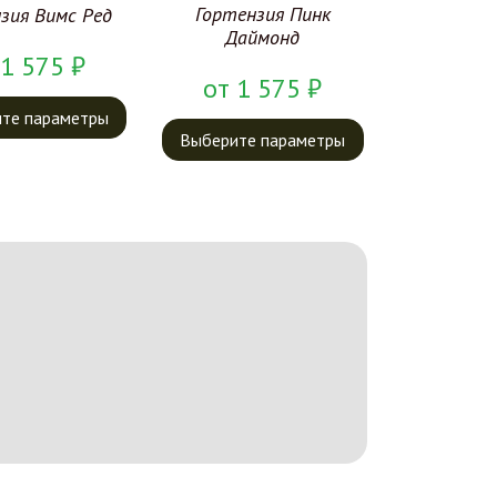
Гортензия Пинк
зия Вимс Ред
Даймонд
1 575
₽
от
1 575
₽
те параметры
Выберите параметры