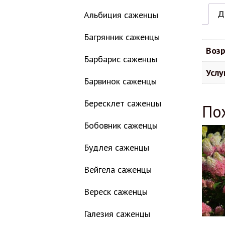
Д
Альбиция саженцы
Багрянник саженцы
Возр
Барбарис саженцы
Услу
Барвинок саженцы
Бересклет саженцы
По
Бобовник саженцы
Будлея саженцы
Вейгела саженцы
Вереск саженцы
Галезия саженцы