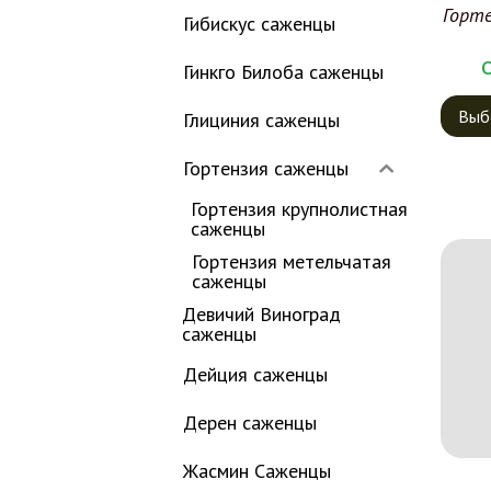
Горт
Гибискус саженцы
Гинкго Билоба саженцы
Выб
Глициния саженцы
Гортензия саженцы
Гортензия крупнолистная
саженцы
Гортензия метельчатая
саженцы
Девичий Виноград
саженцы
Дейция саженцы
Дерен саженцы
Жасмин Саженцы