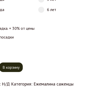
ода
6 лет
адка. + 30% от цены
 посадки
тво товара Ежемалина Техас
В корзину
:
Н/Д
Категория:
Ежемалина саженцы