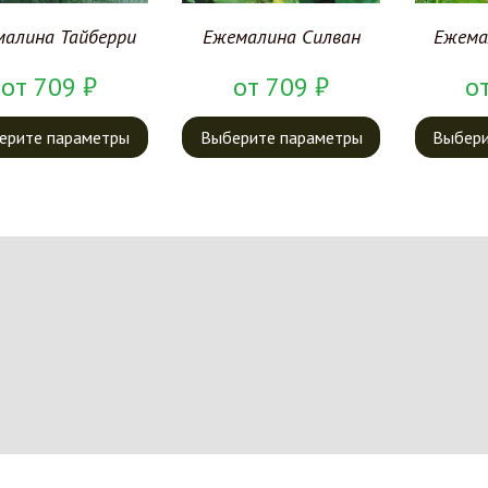
малина Тайберри
Ежемалина Силван
Ежема
от
709
₽
от
709
₽
о
ерите параметры
Выберите параметры
Выбери