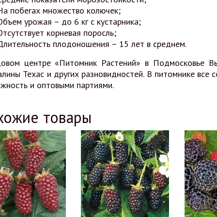
На побегах множество колючек;
Объем урожая – до 6 кг с кустарника;
Отсутствует корневая поросль;
Длительность плодоношения – 15 лет в среднем.
довом центре «Питомник Растений» в Подмосковье В
лины Техас и других разновидностей. В питомнике все с
жность и оптовыми партиями.
хожие товары