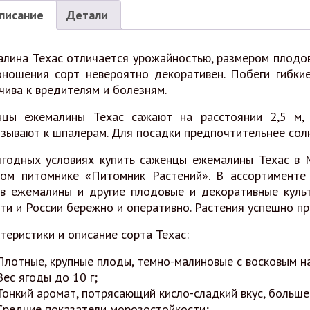
писание
Детали
лина Техас отличается урожайностью, размером плодов
ношения сорт невероятно декоративен. Побеги гибкие
чива к вредителям и болезням.
нцы ежемалины Техас сажают на расстоянии 2,5 м, 
зывают к шпалерам. Для посадки предпочтительнее солн
годных условиях купить саженцы ежемалины Техас в 
ом питомнике «Питомник Растений». В ассортименте
в ежемалины и другие плодовые и декоративные культ
ти и России бережно и оперативно. Растения успешно п
теристики и описание сорта Техас:
Плотные, крупные плоды, темно-малиновые с восковым н
Вес ягоды до 10 г;
Тонкий аромат, потрясающий кисло-сладкий вкус, больше
Средние показатели морозостойкости;