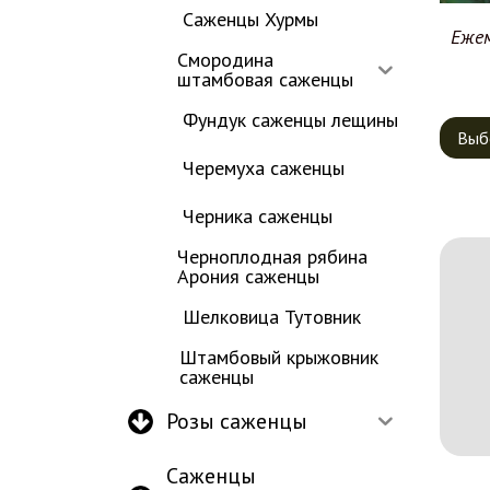
Саженцы Хурмы
Еже
Смородина
штамбовая саженцы
Фундук саженцы лещины
Выб
Черемуха саженцы
Черника саженцы
Черноплодная рябина
Арония саженцы
Шелковица Тутовник
Штамбовый крыжовник
саженцы
Розы саженцы
Саженцы