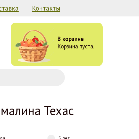
ставка
Контакты
В корзине
Корзина пуста.
малина Техас
ода
5 лет