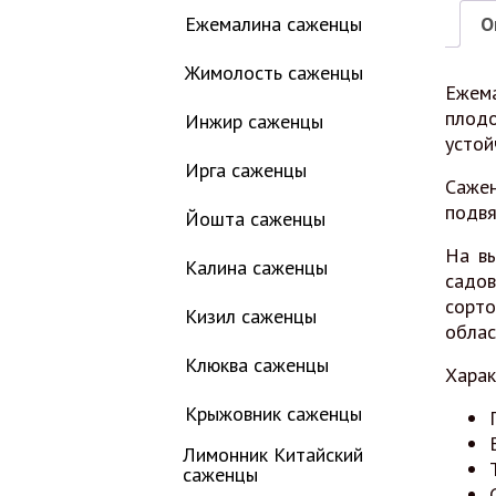
Ежемалина саженцы
О
Жимолость саженцы
Ежема
плодо
Инжир саженцы
устой
Ирга саженцы
Саже
подвя
Йошта саженцы
На вы
Калина саженцы
садов
сорто
Кизил саженцы
облас
Клюква саженцы
Харак
Крыжовник саженцы
Лимонник Китайский
саженцы