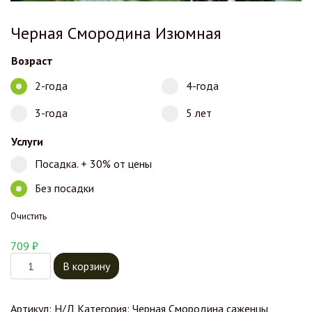
Черная Смородина Изюмная
Возраст
2-года
4-года
3-года
5 лет
Услуги
Посадка. + 30% от цены
Без посадки
Очистить
709
₽
Количество товара Черная Смородина Изюмная
В корзину
Артикул:
Н/Д
Категория:
Черная Смородина саженцы